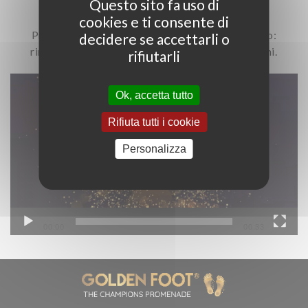
Questo sito fa uso di
cookies e ti consente di
Presto presenteremo il nostro ultimo progetto:
decidere se accettarli o
rimanete sintonizzati per ulteriori informazioni.
rifiutarli
Video
Ok, accetta tutto
Player
Rifiuta tutti i cookie
Personalizza
00:00
00:33